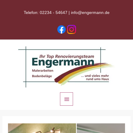
Zum
Inhalt
Telefon: 02234 - 54647 |
info@engermann.de
springen
Hauptmenü