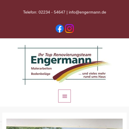
Zum
Inhalt
Telefon: 02234 - 54647 |
info@engermann.de
springen
Hauptmenü