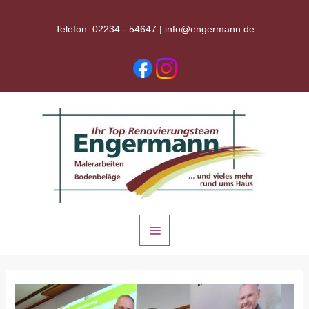
Zum
Inhalt
Telefon: 02234 - 54647 |
info@engermann.de
springen
Hauptmenü